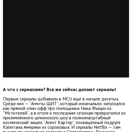
А что с сериалами? Все же сейчас делают сериалы!
Первые сериалы добавили в MCU ещё в начале десятых.
Среди них — “Агенты ЩИТ”, который изначально запускался
как прямой спин-офф про помощника Ника Фьюри из
“Мстителей”, а в итоге к последним сезонам превратился из
приземлённого шпионского шоу в полномасштабный
космический экшен. “Агент Картер”, посвящённый подруге
Капитана Америки из сороковых. И сериалы Netflix — там
вышло по несколько сезонов о Сорвиголове, Джессике