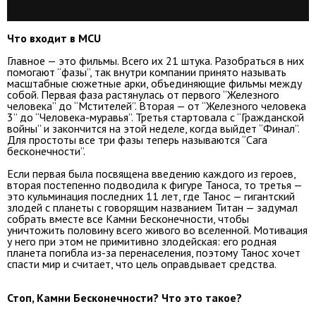
Что входит в MCU
Главное — это фильмы. Всего их 21 штука. Разобраться в них
помогают “фазы”, так внутри компании принято называть
масштабные сюжетные арки, объединяющие фильмы между
собой. Первая фаза растянулась от первого “Железного
человека” до “Мстителей”. Вторая — от “Железного человека
3” до “Человека-муравья”. Третья стартовала с “Гражданской
войны” и закончится на этой неделе, когда выйдет “Финал”.
Для простоты все три фазы теперь называются “Сага
бесконечности”.
Если первая была посвящена введению каждого из героев,
вторая постепенно подводила к фигуре Таноса, то третья —
это кульминация последних 11 лет, где Танос — гигантский
злодей с планеты с говорящим названием Титан — задумал
собрать вместе все Камни Бесконечности, чтобы
уничтожить половину всего живого во вселенной. Мотивация
у него при этом не примитивно злодейская: его родная
планета погибла из-за перенаселения, поэтому Танос хочет
спасти мир и считает, что цель оправдывает средства.
Стоп, Камни Бесконечности? Что это такое?