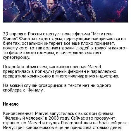
29 апреля в России стартует показ фильма “Мстители.
Финал”. Фанаты сходят с ума, перекупщики навариваются на
билетах, остальной интернет всё ещё плохо понимает,
почему кого-то так волнуют драки “людей в трико” и какого-
то фиолетового громилы, и зачем люди смотрят
супергероику.
Подробно объясняем, как киновселенная Marvel
превратилась в поп-культурный феномен и параллельно
превратила комикскино в многомиллиардную индустрию.
На всякий случай оговоримся: в тексте нет ни одного
спойлера к “Финалу”.
Начало
Киновселенная Marvel запустилась с выходом фильма
“Железный человек” в 2008 году. Сейчас это прозвучит
странно, но Marvel и студия Paramount шли на большой риск.
Индустрия кинокомиксов ещё не приносила столько денег.