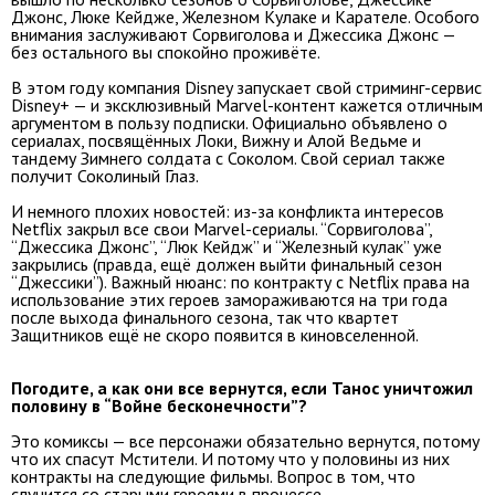
Джонс, Люке Кейдже, Железном Кулаке и Карателе. Особого
внимания заслуживают Сорвиголова и Джессика Джонс —
без остального вы спокойно проживёте.
В этом году компания Disney запускает свой стриминг-сервис
Disney+ — и эксклюзивный Marvel-контент кажется отличным
аргументом в пользу подписки. Официально объявлено о
сериалах, посвящённых Локи, Вижну и Алой Ведьме и
тандему Зимнего солдата с Соколом. Свой сериал также
получит Соколиный Глаз.
И немного плохих новостей: из-за конфликта интересов
Netflix закрыл все свои Marvel-сериалы. “Сорвиголова”,
“Джессика Джонс”, “Люк Кейдж” и “Железный кулак” уже
закрылись (правда, ещё должен выйти финальный сезон
“Джессики”). Важный нюанс: по контракту с Netflix права на
использование этих героев замораживаются на три года
после выхода финального сезона, так что квартет
Защитников ещё не скоро появится в киновселенной.
Погодите, а как они все вернутся, если Танос уничтожил
половину в “Войне бесконечности”?
Это комиксы — все персонажи обязательно вернутся, потому
что их спасут Мстители. И потому что у половины из них
контракты на следующие фильмы. Вопрос в том, что
случится со старыми героями в процессе.