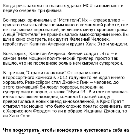
Когда речь заходит о главных удачах MCU, вспоминают в
первую очередь три фильма.
Во-первых, оригинальные “Мстители”. Их — справедливо —
принято считать образцовым кино о командной работе, где
нет ни лишних персонажей, ни лишних минут хронометража.
А ещё “Мстители” не прикидывались высокопарным кино. Вы
шли в кино смотреть, как шутит Железный Человек,
геройствует Капитан Америка и крушит Халк. Это и увидели.
Во-вторых, “Капитан Америка: Зимний солдат”. Это — в
самом деле мощный политический триллер, просто так
вышло, что не последнюю роль в нём сыграли супергерои.
В-третьих, “Стражи галактики”. От экранизации
второсортного комикса в 2013 году никто не ждал ничего
хорошего. Режиссёром стал Джеймс Ганн — человек, до
этого снимавший би-левел хорроры, пародии на
супергероику и порно, а также “Муви 43”. В итоге получилась
идеальная экшен-комедия, команда Стражей сходу
превратилась в новых звёзд киновселенной, а Крис Пратт
отыграл так мощно, что было сложно понять: сравнивать его
с Харрисоном Фордом то ли в образе Индианы Джонса, то
ли Хана Соло.
Что посмотреть, чтобы комфортно чувствовать себя на