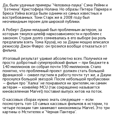
Да, были удачные примеры “Человека-паука” Сэма Рейми и
“Бэтмена” Кристофера Нолана. Но образы Питера Паркера и
Брюса Уэйна всегда были одними из самых известных и
востребованных. Тони Старк же в 2008 году был
неочевидным героем для широкой публики.
А Роберт Дауни-младший был проблемным актером, за
которым тянулся шлейф наркозависимости и проблем с
законом. Студия долго сомневалась в его выборе (на роль
предлагали взять Тома Круза), но за Дауни мощно вписался
режиссёр Джон Фавро: он грозился вообще отказаться от
фильма.
Итоговый результат удивил абсолютно всех. Получился не
просто добротный супергеройский фильм — при бюджете в
140 миллионов он собрал почти 590 миллионов. Стало
понятно, что проблемный проект должен стать большой
франшизой — сиквел пустили в работу почти тут же, а Дауни
проснулся большой звездой. После небольшой пробуксовки
— фильм про “Халка” не понравился ни зрителям, ни самим
актёрам — конвейер MCU (так сокращенно называется
киновселенная Marvel) поставил выпуск хитов на поток.
О кассовых сборах нужно знать следующее — если
посмотреть топ-10 самых кассовых фильмов в истории, то
четыре позиции там занимают кинокомиксы Marvel. Это три
картины о Мстителях и “Черная Пантера”.