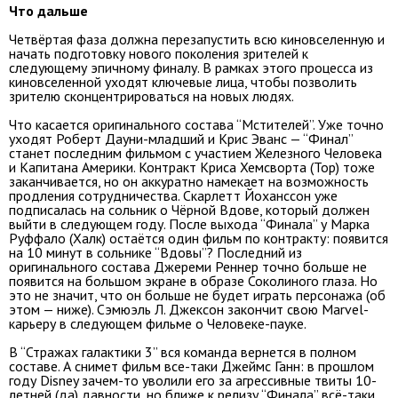
Что дальше
Четвёртая фаза должна перезапустить всю киновселенную и
начать подготовку нового поколения зрителей к
следующему эпичному финалу. В рамках этого процесса из
киновселенной уходят ключевые лица, чтобы позволить
зрителю сконцентрироваться на новых людях.
Что касается оригинального состава “Мстителей”. Уже точно
уходят Роберт Дауни-младший и Крис Эванс — “Финал”
станет последним фильмом с участием Железного Человека
и Капитана Америки. Контракт Криса Хемсворта (Тор) тоже
заканчивается, но он аккуратно намекает на возможность
продления сотрудничества. Скарлетт Йоханссон уже
подписалась на сольник о Чёрной Вдове, который должен
выйти в следующем году. После выхода “Финала” у Марка
Руффало (Халк) остаётся один фильм по контракту: появится
на 10 минут в сольнике “Вдовы”? Последний из
оригинального состава Джереми Реннер точно больше не
появится на большом экране в образе Соколиного глаза. Но
это не значит, что он больше не будет играть персонажа (об
этом — ниже). Сэмюэль Л. Джексон закончит свою Marvel-
карьеру в следующем фильме о Человеке-пауке.
В “Стражах галактики 3” вся команда вернется в полном
составе. А снимет фильм все-таки Джеймс Ганн: в прошлом
году Disney зачем-то уволили его за агрессивные твиты 10-
летней (да) давности, но ближе к релизу “Финала” всё-таки