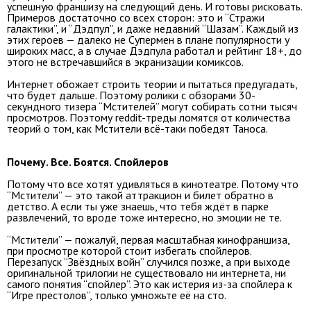
успешную франшизу на следующий день. И готовы рисковать.
Примеров достаточно со всех сторон: это и “Стражи
галактики”, и “Дэдпул”, и даже недавний “Шазам”. Каждый из
этих героев — далеко не Супермен в плане популярности у
широких масс, а в случае Дэдпула работал и рейтинг 18+, до
этого не встречавшийся в экранизации комиксов.
Интернет обожает строить теории и пытаться предугадать,
что будет дальше. Поэтому ролики с обзорами 30-
секундного тизера “Мстителей” могут собирать сотни тысяч
просмотров. Поэтому reddit-треды ломятся от количества
теорий о том, как Мстители всё-таки победят Таноса.
Почему. Все. Боятся. Спойлеров
Потому что все хотят удивляться в кинотеатре. Потому что
“Мстители” — это такой аттракцион и билет обратно в
детство. А если ты уже знаешь, что тебя ждёт в парке
развлечений, то вроде тоже интересно, но эмоции не те.
“Мстители” — пожалуй, первая масштабная кинофраншиза,
при просмотре которой стоит избегать спойлеров.
Перезапуск “Звёздных войн” случился позже, а при выходе
оригинальной трилогии не существовало ни интернета, ни
самого понятия “спойлер”. Это как истерия из-за спойлера к
“Игре престолов”, только умножьте её на сто.