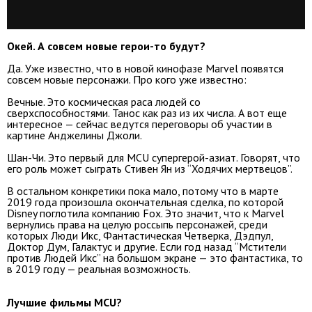
Окей. А совсем новые герои-то будут?
Да. Уже известно, что в новой кинофазе Marvel появятся
совсем новые персонажи. Про кого уже известно:
Вечные. Это космическая раса людей со
сверхспособностями. Танос как раз из их числа. А вот еще
интересное — сейчас ведутся переговоры об участии в
картине Анджелины Джоли.
Шан-Чи. Это первый для MCU супергерой-азиат. Говорят, что
его роль может сыграть Стивен Ян из “Ходячих мертвецов”.
В остальном конкретики пока мало, потому что в марте
2019 года произошла окончательная сделка, по которой
Disney поглотила компанию Fox. Это значит, что к Marvel
вернулись права на целую россыпь персонажей, среди
которых Люди Икс, Фантастическая Четверка, Дэдпул,
Доктор Дум, Галактус и другие. Если год назад “Мстители
против Людей Икс” на большом экране — это фантастика, то
в 2019 году — реальная возможность.
Лучшие фильмы MCU?