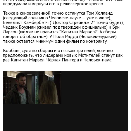
передумали и вернули его в режиссёрское кресло.
Также в киновселенной точно останутся Том Холланд
(следующий сольник о Человеке-пауке — уже в июле),
Бенедикт Камбербэтч (“Доктор Стрейндж 2” точно будет),
Чедвик Боузман (сиквел подтвержден официально) и Бри
Ларсон (людям не нравится “Капитан Марвел?” А сборы
говорят об обратном). У Пола Радда (Человек-муравей)
также остается минимум один фильм по контракту.
Вообще, судя по сборам и отзывам зрителей, логично
предположить, что лидерами новых Мстителей станут как
раз Капитан Марвел, Чёрная Пантера и Человек-паук.