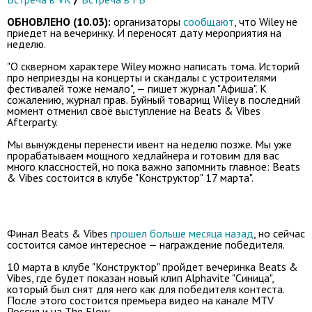
ОБНОВЛЕНО (10.03):
организаторы
сообщают
, что Wiley не
приедет на вечеринку. И переносят дату мероприятия на
неделю.
"О скверном характере Wiley можно написать тома. Историй
про неприезды на концерты и скандалы с устроителями
фестивалей тоже немало", — пишет журнал "Афиша". К
сожалению, журнал прав. Буйный товарищ Wiley в последний
момент отменил своё выступление на Beats & Vibes
Afterparty.
Мы вынуждены перенести ивент на неделю позже. Мы уже
прорабатываем мощного хедлайнера и готовим для вас
много классностей, но пока важно запомнить главное: Beats
& Vibes состоится в клубе "Конструктор" 17 марта".
Финал Beats & Vibes
прошел больше месяца назад
, но сейчас
состоится самое интересное — награждение победителя.
10 марта в клубе "Конструктор" пройдет вечеринка Beats &
Vibes, где будет показан новый клип Alphavite "Синица",
который был снят для него как для победителя контеста.
После этого состоится премьера видео на канале MTV
Россия и на The Flow.