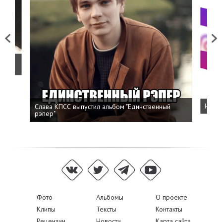
Previous
Next
о
Слава КПСС выпустил альбом "Единственный
Напис
рэпер"
Фото
Альбомы
О проекте
Клипы
Тексты
Контакты
Рецензии
Новости
Карта сайта