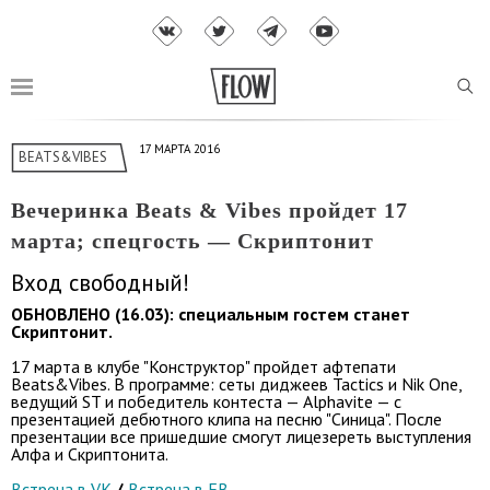
17 МАРТА 2016
BEATS&VIBES
Вечеринка Beats & Vibes пройдет 17
марта; спецгость — Скриптонит
Вход свободный!
ОБНОВЛЕНО (16.03): специальным гостем станет
Скриптонит.
17 марта в клубе "Конструктор" пройдет афтепати
Beats&Vibes. В программе: сеты диджеев Tactics и Nik One,
ведущий ST и победитель контеста — Alphavite — с
презентацией дебютного клипа на песню "Синица". После
презентации все пришедшие смогут лицезереть выступления
Алфа и Скриптонита.
Встреча в VK
/
Встреча в FB