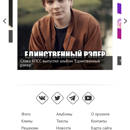
Previous
Next
о
Слава КПСС выпустил альбом "Единственный
Напис
рэпер"
Фото
Альбомы
О проекте
Клипы
Тексты
Контакты
Рецензии
Новости
Карта сайта