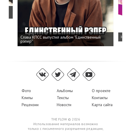
о
Слава КПСС выпустил альбом "Единственный
Напис
рэпер"
Фото
Альбомы
О проекте
Клипы
Тексты
Контакты
Рецензии
Новости
Карта сайта
THE FLOW © 2026
Использование материалов возможно
только с письменного разрешения редакции,