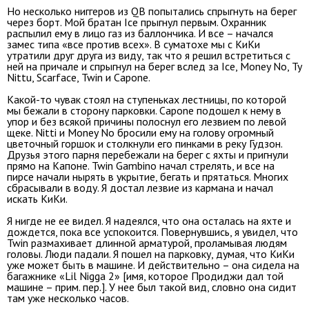
Но несколько ниггеров из QB попытались спрыгнуть на берег
через борт. Мой братан Ice прыгнул первым. Охранник
распылил ему в лицо газ из баллончика. И все – начался
замес типа «все против всех». В суматохе мы с КиКи
утратили друг друга из виду, так что я решил встретиться с
ней на причале и спрыгнул на берег вслед за Ice, Money No, Ty
Nittu, Scarface, Twin и Capone.
Какой-то чувак стоял на ступеньках лестницы, по которой
мы бежали в сторону парковки. Capone подошел к нему в
упор и без всякой причины полоснул его лезвием по левой
щеке. Nitti и Money No бросили ему на голову огромный
цветочный горшок и столкнули его пинками в реку Гудзон.
Друзья этого парня перебежали на берег с яхты и пригнули
прямо на Капоне. Twin Gambino начал стрелять, и все на
пирсе начали нырять в укрытие, бегать и прятаться. Многих
сбрасывали в воду. Я достал лезвие из кармана и начал
искать КиКи.
Я нигде не ее видел. Я надеялся, что она осталась на яхте и
дождется, пока все успокоится. Повернувшись, я увидел, что
Twin размахивает длинной арматурой, проламывая людям
головы. Люди падали. Я пошел на парковку, думая, что КиКи
уже может быть в машине. И действительно – она сидела на
багажнике «Lil Nigga 2» [имя, которое Продиджи дал той
машине – прим. пер.]. У нее был такой вид, словно она сидит
там уже несколько часов.