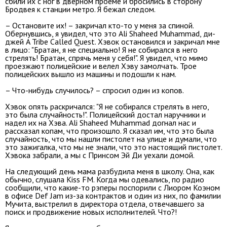
сбили их с ног в дверном проеме и бросились в сторону
Бродвея к станции метро. Я бежал следом.
– Остановите их! – закричал кто-то у меня за спиной.
Обернувшись, я увидел, что это Ali Shaheed Muhammad, ди-
джей A Tribe Called Quest. Хэвок остановился и закричал мне
в лицо: "Братан, я не специально! Я не собирался в него
стрелять! Братан, спрячь меня у себя!". Я увидел, что мимо
проезжают полицейские и велел Хэву замолчать. Трое
полицейских вышло из машины и подошли к нам.
– Что-нибудь случилось? – спросил один из копов.
Хэвок опять раскричался: "Я не собирался стрелять в него,
это была случайность!". Полицейский достал наручники и
надел их на Хэва. Ali Shaheed Muhammad догнал нас и
рассказал копам, что произошло. Я сказал им, что это была
случайность, что мы нашли пистолет на улице и думали, что
это зажигалка, что мы не знали, что это настоящий пистолет.
Хэвока забрали, а мы с Принсом Эй Ди уехали домой.
На следующий день мама разбудила меня в школу. Она, как
обычно, слушала Kiss FM. Когда мы одевались, по радио
сообщили, что какие-то рэперы поспорили с Лиором Коэном
в офисе Def Jam из-за контрактов и один из них, по фамилии
Мучита, выстрелил в директора отдела, отвечавшего за
поиск и продвижение новых исполнителей. Что?!