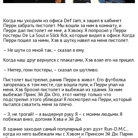
Когда мы уходили из офиса Def Jam, я зашел в кабинет
Перри забрать пистолет. Мы вошли за ним в комнату, и
Перри дал пистолет не мне, а Хэвоку. Я попросил у Перри
постеры De La Soul и Slick Rck, которые видел в офисе. Когда
Перри пошел за ними, Хэв в шутку навел на меня пистолет.
– Не шути со мной так, – сказал я ему.
Когда наш друг вернулся с плакатами, Хэв взял его на прицел.
– Ниггер, гони постеры, – сказал он шутливо.
Пистолет выстрелил, ранив Перри в живот. Его футболка
загорелась в том месте, где вошла пуля, и Перри упал на
меня. Хэв бросил пистолет и выбежал из здания. За ним
выбежал Принс Эй Ди. Ого, этот ниггер только что
подстрелил этого ублюдка! Я посмотрел на Перри, который
пытался схватить меня за плечо.
– Э, не трогай! – я выдернул руку. Я – с моими людьми. Я
побежал вниз, догоняя Хэва и Эй Ди.
В здание заходил самый популярный рэп-дуэт Run-D.M.C.,
когда из него выбежали мы с Хэвом и Принсом Эй Ди. Парни