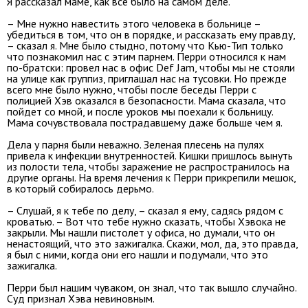
Я рассказал маме, как все было на самом деле.
– Мне нужно навестить этого человека в больнице –
убедиться в том, что он в порядке, и рассказать ему правду,
– сказал я. Мне было стыдно, потому что Кью-Тип только
что познакомил нас с этим парнем. Перри относился к нам
по-братски: провел нас в офис Def Jam, чтобы мы не стояли
на улице как группиз, приглашал нас на тусовки. Но прежде
всего мне было нужно, чтобы после беседы Перри с
полицией Хэв оказался в безопасности. Мама сказала, что
пойдет со мной, и после уроков мы поехали к больницу.
Мама сочувствовала пострадавшему даже больше чем я.
Дела у парня были неважно. Зеленая плесень на пулях
привела к инфекции внутренностей. Кишки пришлось вынуть
из полости тела, чтобы заражение не распространилось на
другие органы. На время лечения к Перри прикрепили мешок,
в который собиралось дерьмо.
– Слушай, я к тебе по делу, – сказал я ему, садясь рядом с
кроватью. – Вот что тебе нужно сказать, чтобы Хэвока не
закрыли. Мы нашли пистолет у офиса, но думали, что он
ненастоящий, что это зажигалка. Скажи, мол, да, это правда,
я был с ними, когда они его нашли и подумали, что это
зажигалка.
Перри был нашим чуваком, он знал, что так вышло случайно.
Суд признал Хэва невиновным.