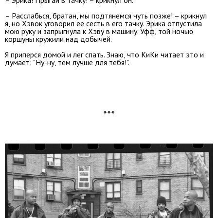
– Эрика! Прыгай в тачку! – крикнул он.
– Расслабься, братан, мы подтянемся чуть позже! – крикнул
я, но Хэвок уговорил ее сесть в его тачку. Эрика отпустила
мою руку и запрыгнула к Хэву в машину. Уфф, той ночью
коршуны кружили над добычей.
Я приперся домой и лег спать. Знаю, что КиКи читает это и
думает: "Ну-ну, тем лучше для тебя!".
***