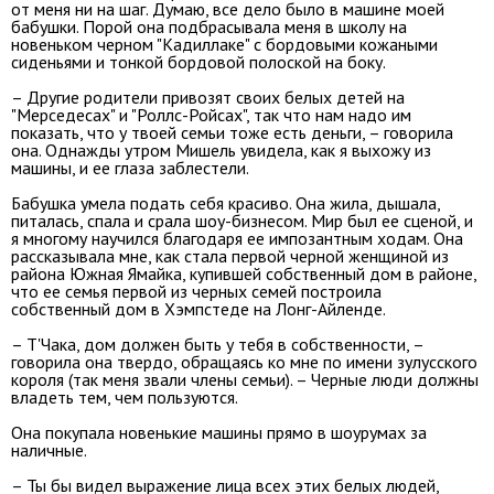
от меня ни на шаг. Думаю, все дело было в машине моей
бабушки. Порой она подбрасывала меня в школу на
новеньком черном "Кадиллаке" с бордовыми кожаными
сиденьями и тонкой бордовой полоской на боку.
– Другие родители привозят своих белых детей на
"Мерседесах" и "Роллс-Ройсах", так что нам надо им
показать, что у твоей семьи тоже есть деньги, – говорила
она. Однажды утром Мишель увидела, как я выхожу из
машины, и ее глаза заблестели.
Бабушка умела подать себя красиво. Она жила, дышала,
питалась, спала и срала шоу-бизнесом. Мир был ее сценой, и
я многому научился благодаря ее импозантным ходам. Она
рассказывала мне, как стала первой черной женщиной из
района Южная Ямайка, купившей собственный дом в районе,
что ее семья первой из черных семей построила
собственный дом в Хэмпстеде на Лонг-Айленде.
– Т'Чака, дом должен быть у тебя в собственности, –
говорила она твердо, обращаясь ко мне по имени зулусского
короля (так меня звали члены семьи). – Черные люди должны
владеть тем, чем пользуются.
Она покупала новенькие машины прямо в шоурумах за
наличные.
– Ты бы видел выражение лица всех этих белых людей,