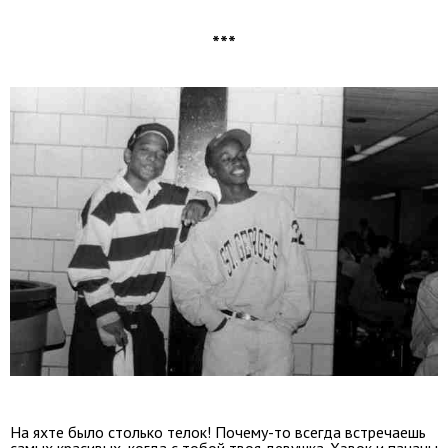
***
На яхте было столько телок! Почему-то всегда встречаешь
самых красивых, когда с тобой твоя девушка. Хэвок и пацаны