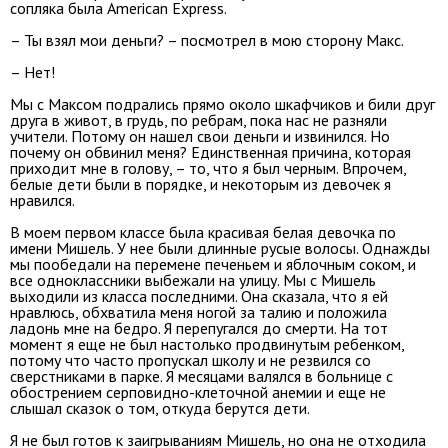
сопляка была American Express.
– Ты взял мои деньги? – посмотрел в мою сторону Макс.
– Нет!
Мы с Максом подрались прямо около шкафчиков и били друг
друга в живот, в грудь, по ребрам, пока нас не разняли
учители. Потому он нашел свои деньги и извинился. Но
почему он обвинил меня? Единственная причина, которая
приходит мне в голову, – то, что я был черным. Впрочем,
белые дети были в порядке, и некоторым из девочек я
нравился.
В моем первом классе была красивая белая девочка по
имени Мишель. У нее были длинные русые волосы. Однажды
мы пообедали на перемене печеньем и яблочным соком, и
все одноклассники выбежали на улицу. Мы с Мишель
выходили из класса последними. Она сказала, что я ей
нравлюсь, обхватила меня ногой за талию и положила
ладонь мне на бедро. Я перепугался до смерти. На тот
момент я еще не был настолько продвинутым ребенком,
потому что часто пропускал школу и не резвился со
сверстниками в парке. Я месяцами валялся в больнице с
обострением серповидно-клеточной анемии и еще не
слышал сказок о том, откуда берутся дети.
Я не был готов к заигрываниям Мишель, но она не отходила