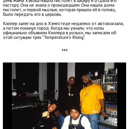
день мама Хэвока нашла пистолет в шкафу и отдала его
пастору. Она не знала о происшедшем. Она нашла дома
пистолет, и первой мыслью, которая пришла ей в голову,
было передать его в церковь.
Киллер залег на дно в Хэмпстеде недалеко от автовокзала,
а потом покинул город. Когда мы узнали, что копы
официально объявили Киллера в розыск, мы записали об
этой ситуации трек "Temperature's Rising".
***