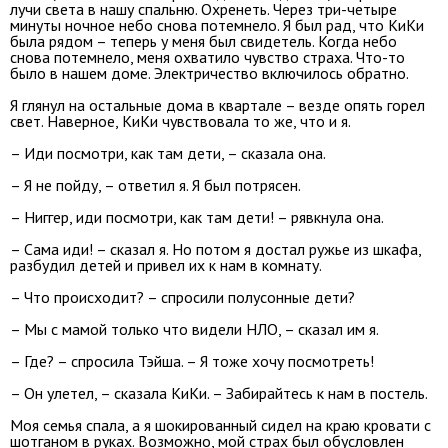
лучи света в нашу спальню. Охренеть. Через три-четыре
минуты ночное небо снова потемнело. Я был рад, что КиКи
была рядом – теперь у меня был свидетель. Когда небо
снова потемнело, меня охватило чувство страха. Что-то
было в нашем доме. Электричество включилось обратно.
Я глянул на остальные дома в квартале – везде опять горел
свет. Наверное, КиКи чувствовала то же, что и я.
– Иди посмотри, как там дети, – сказала она.
– Я не пойду, – ответил я. Я был потрясен.
– Ниггер, иди посмотри, как там дети! – рявкнула она.
– Сама иди! – сказал я. Но потом я достал ружье из шкафа,
разбудил детей и привел их к нам в комнату.
– Что происходит? – спросили полусонные дети?
– Мы с мамой только что видели НЛО, – сказал им я.
– Где? – спросила Тэйша. – Я тоже хочу посмотреть!
– Он улетел, – сказала КиКи. – Забирайтесь к нам в постель.
Моя семья спала, а я шокированный сидел на краю кровати с
шотганом в руках. Возможно, мой страх был обусловлен