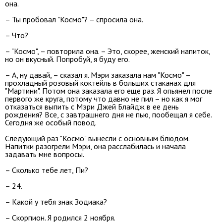
она.
– Ты пробовал "Космо"? – спросила она.
– Что?
– "Космо", – повторила она. – Это, скорее, женский напиток,
но он вкусный. Попробуй, я буду его.
– А, ну давай, – сказал я. Мэри заказала нам "Космо" –
прохладный розовый коктейль в больших стаканах для
"Мартини". Потом она заказала его еще раз. Я опьянел после
первого же круга, потому что давно не пил – но как я мог
отказаться выпить с Мэри Джей Блайдж в ее день
рождения? Все, с завтрашнего дня не пью, пообещал я себе.
Сегодня же особый повод.
Следующий раз "Космо" вынесли с основным блюдом.
Напитки разогрели Мэри, она расслабилась и начала
задавать мне вопросы.
– Сколько тебе лет, Пи?
– 24.
– Какой у тебя знак Зодиака?
– Скорпион. Я родился 2 ноября.