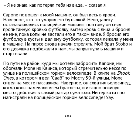
– Я не знаю, как потерял тебя из вида, – сказал я.
Capone подошел к моей машине, он был весь в крови.
Наверное, кто-то ударил его бутылкой. Неподалеку
останавливались полицейские машины, поэтому он снял
пропитанную кровью футболку, вытер кровь с лица и бросил
ее мне, пока копы не застали его в таком виде. Я бросил его
футболку в кусты и дал ему футболку, которая лежала у меня
в машине. На пирсе снова начали стрелять. Мой брат Stobo и
его девушка подбежали к нам, мы запрыгнули в машину и
стартовали.
По пути на район, куда мы хотели забросить Капоне, мы
обогнали Mone из Квинса, который стремительно несся по
улице на полицейском горном велосипеде. В клипе на
Shook
Ones
, в котором я вел "Сааб" по Мосту 59-й улицы, Mone
сидел на месте пассажира. Наверное, он схватил велосипед,
когда копы надевали всем браслеты, и изящно покинул
место действия в самый разгар суматохи. Ниггер катит по
магистрали на полицейском горном велосипеде! Уау.
***