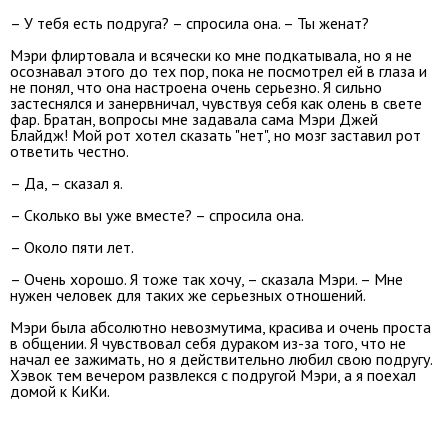
– У тебя есть подруга? – спросила она. – Ты женат?
Мэри флиртовала и всячески ко мне подкатывала, но я не
осознавал этого до тех пор, пока не посмотрел ей в глаза и
не понял, что она настроена очень серьезно. Я сильно
застеснялся и занервничал, чувствуя себя как олень в свете
фар. Братан, вопросы мне задавала сама Мэри Джей
Блайдж! Мой рот хотел сказать "нет", но мозг заставил рот
ответить честно.
– Да, – сказал я.
– Сколько вы уже вместе? – спросила она.
– Около пяти лет.
– Очень хорошо. Я тоже так хочу, – сказала Мэри. – Мне
нужен человек для таких же серьезных отношений.
Мэри была абсолютно невозмутима, красива и очень проста
в общении. Я чувствовал себя дураком из-за того, что не
начал ее зажимать, но я действительно любил свою подругу.
Хэвок тем вечером развлекся с подругой Мэри, а я поехал
домой к КиКи.