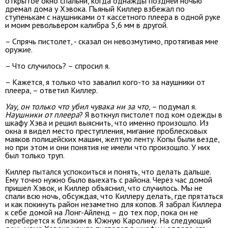
открытое окно спальни, когда однажды поздней ночью
дремал дома у Хэвока. Пьяный Киллер взбежал по
ступенькам с наушниками от кассетного плеера в одной руке
и моим револьвером калибра 5,6 мм в другой.
– Спрячь пистолет, - сказал он невозмутимо, протягивая мне
оружие.
– Что случилось? – спросил я.
– Кажется, я только что завалил кого-то за наушники от
плеера, – ответил Киллер.
Уау, он только что убил чувака ни за что
, – подумал я.
Наушники от плеера
? Я воткнул пистолет под ком одежды в
шкафу Хэва и решил выяснить, что именно произошло. Из
окна я видел место преступления, мигание проблесковых
маяков полицейских машин, желтую ленту. Копы были везде,
но при этом и они понятия не имели что произошло. У них
был только труп.
Киллер пытался успокоиться и понять, что делать дальше.
Ему точно нужно было выехать с района. Через час домой
пришел Хэвок, и Киллер объяснил, что случилось. Мы не
спали всю ночь, обсуждая, что Киллеру делать, где прятаться
и как покинуть район незаметно для копов. Я забрал Киллера
к себе домой на Лонг-Айленд – до тех пор, пока он не
переберется к близким в Южную Каролину. На следующий