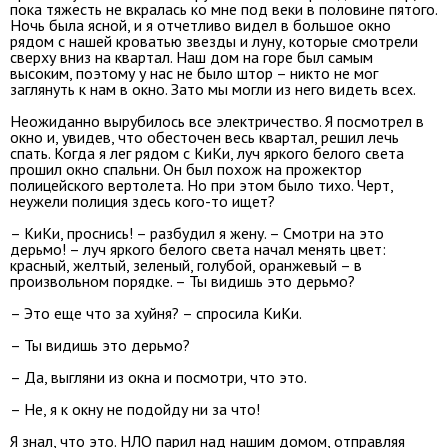
пока тяжесть не вкралась ко мне под веки в половине пятого.
Ночь была ясной, и я отчетливо видел в большое окно
рядом с нашей кроватью звезды и луну, которые смотрели
сверху вниз на квартал. Наш дом на горе был самым
высоким, поэтому у нас не было штор – никто не мог
заглянуть к нам в окно. Зато мы могли из него видеть всех.
Неожиданно вырубилось все электричество. Я посмотрел в
окно и, увидев, что обесточен весь квартал, решил лечь
спать. Когда я лег рядом с КиКи, луч яркого белого света
прошил окно спальни. Он был похож на прожектор
полицейского вертолета. Но при этом было тихо. Черт,
неужели полиция здесь кого-то ищет?
– КиКи, проснись! – разбудил я жену. – Смотри на это
дерьмо! – луч яркого белого света начал менять цвет:
красный, желтый, зеленый, голубой, оранжевый – в
произвольном порядке. – Ты видишь это дерьмо?
– Это еще что за хуйня? – спросила КиКи.
– Ты видишь это дерьмо?
– Да, выгляни из окна и посмотри, что это.
– Не, я к окну не подойду ни за что!
Я знал, что это. НЛО парил над нашим домом, отправляя