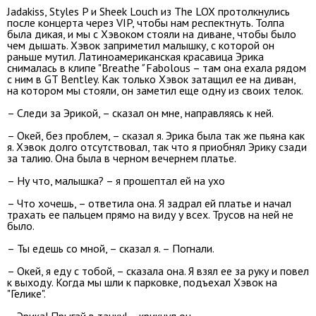
Jadakiss, Styles P и Sheek Louch из The LOX протолкнулись
после концерта через VIP, чтобы нам респектнуть. Толпа
была дикая, и мы с Хэвоком стояли на диване, чтобы было
чем дышать. Хэвок заприметил малышку, с которой он
раньше мутил. Латиноамериканская красавица Эрика
снималась в клипе "Breathe
"
Fabolous – там она ехала рядом
с ним в GT Bentley. Как только Хэвок затащил ее на диван,
на котором мы стояли, он заметил еще одну из своих телок.
– Следи за Эрикой, – сказал он мне, направляясь к ней.
– Окей, без проблем, – сказал я. Эрика была так же пьяна как
я. Хэвок долго отсутствовал, так что я приобнял Эрику сзади
за талию. Она была в черном вечернем платье.
– Ну что, малышка? – я прошептал ей на ухо
– Что хочешь, – ответила она. Я задрал ей платье и начал
трахать ее пальцем прямо на виду у всех. Трусов на ней не
было.
– Ты едешь со мной, – сказал я. – Погнали.
– Окей, я еду с тобой, – сказала она. Я взял ее за руку и повел
к выходу. Когда мы шли к парковке, подъехал Хэвок на
"Гелике".