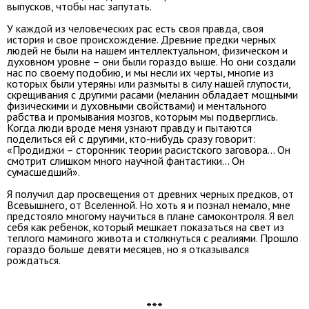
выпусков, чтобы нас запутать.
У каждой из человеческих рас есть своя правда, своя
история и свое происхождение. Древние предки черных
людей не были на нашем интеллектуальном, физическом и
духовном уровне – они были гораздо выше. Но они создали
нас по своему подобию, и мы несли их черты, многие из
которых были утеряны или размыты в силу нашей глупости,
скрещивания с другими расами (меланин обладает мощными
физическими и духовными свойствами) и ментального
рабства и промывания мозгов, которым мы подверглись.
Когда люди вроде меня узнают правду и пытаются
поделиться ей с другими, кто-нибудь сразу говорит:
«Продиджи – сторонник теории расистского заговора… Он
смотрит слишком много научной фантастики… Он
сумасшедший».
Я получил дар просвещения от древних черных предков, от
Всевышнего, от Вселенной. Но хоть я и познал немало, мне
предстояло многому научиться в плане самоконтроля. Я вел
себя как ребенок, который мешкает показаться на свет из
теплого маминого живота и столкнуться с реалиями. Прошло
гораздо больше девяти месяцев, но я отказывался
рождаться.
***