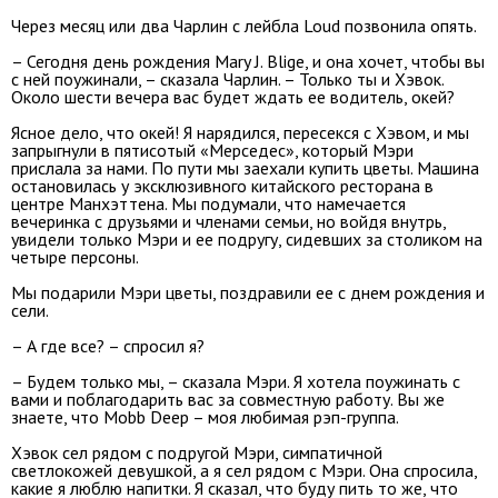
Через месяц или два Чарлин с лейбла Loud позвонила опять.
– Сегодня день рождения Mary J. Blige, и она хочет, чтобы вы
с ней поужинали, – сказала Чарлин. – Только ты и Хэвок.
Около шести вечера вас будет ждать ее водитель, окей?
Ясное дело, что окей! Я нарядился, пересекся с Хэвом, и мы
запрыгнули в пятисотый «Мерседес», который Мэри
прислала за нами. По пути мы заехали купить цветы. Машина
остановилась у эксклюзивного китайского ресторана в
центре Манхэттена. Мы подумали, что намечается
вечеринка с друзьями и членами семьи, но войдя внутрь,
увидели только Мэри и ее подругу, сидевших за столиком на
четыре персоны.
Мы подарили Мэри цветы, поздравили ее с днем рождения и
сели.
– А где все? – спросил я?
– Будем только мы, – сказала Мэри. Я хотела поужинать с
вами и поблагодарить вас за совместную работу. Вы же
знаете, что Mobb Deep – моя любимая рэп-группа.
Хэвок сел рядом с подругой Мэри, симпатичной
светлокожей девушкой, а я сел рядом с Мэри. Она спросила,
какие я люблю напитки. Я сказал, что буду пить то же, что