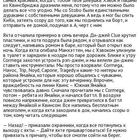
из Квинсбриджа дразнили меня, потому что им можно было
делать все что угодно. Мы со Stobo были единственными
дураками с собственными девушками. А ведь я мог бы слить
КиКи, затеять ссору до того, как мы поднялись на борт, и
отправить ее домой, подумал я. А, черт с ним.
Яхта отчалила примерно в семь вечера. Ди-джей Clue крутил
пластинки, и хотя подруга была рядом, я отрывался как
следует, напиваясь ромом в баре, который был открыт всю
ночь. Когда яхта огибала Манхэттен, мы с Хэвоком улизнули
в туалет и зарядили в ноздри по паре дорожек. Ближе к утру
Cormega захотел устроить рэп-джем, и мы велели ди-джею
ставить инструменталы. Мы просто взорвали: Cormega,
Havoc, Trip, Noyd, Capone, Tragedy и какие-то ниггеры из
района Ямайка, которые хорошо общались с чуваками,
которые устроили для нас эту вечеринку. Впрочем,
враждебность на линии Квинс – Южная Ямайка
чувствовалась давно. Сначала прочитали мы с Cormega,
потом – ребята из Ямайки, и начался баттл. В воздухе
повисло напряжение, когда джем превратился в баттл
между Ямайкой и Квинсом. Все напились бесплатным
алкоголем, и когда яхта заходила в док, начались ссоры о
том, кому читать следующим.
— Назад! – приказали охранники, когда все потянулись к
выходу с яхты. – Дайте яхте пришвартоваться! Ее нужно
привязать к причалу, чтобы все смогли сойти на берег.