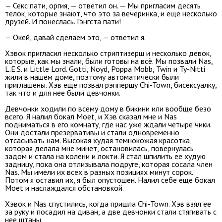
— Секс пати, оргия, — ответил он. — Мы пригласим десять
телок, которые знают, что это за вечеринка, и еще несколько
друзей. И понеслась. Гэнгста пати!
— Окей, давай сделаем это, — ответил я.
Хэвок пригласил несколько стриптизерш и несколько девок,
которые, как мы знали, были готовы на всё. Мы позвали Nas,
L.E.S. и Little Lord. Gotti, Noyd, Poppa Mobb, Twin и Ty-Nitti
жили в нашем доме, поэтому автоматически были
приглашены. Хэв еще позвал рэппершу Chi-Town, бисексуалку,
так что и для нее были девчонки.
Девчонки ходили по всему дому в бикини или вообще безо
всего. Я налил бокал Moet, и Хэв сказал мне и Nas
подниматься в его комнату, где нас уже ждали четыре чики.
Они достали презервативы и стали одновременно
отсасывать нам. Высокая худая темнокожая красотка,
которая делала мне минет, остановилась, повернулась
задом и стала на колени и локти. Я стал шпилить ее худую
задницу, пока она отлизывала подруге, которая сосала член
Nas. Мы имели их всех в разных позициях минут сорок.
Потом я оставил их, я был опустошен. Налил себе еще бокал
Moet и наслаждался обстановкой.
Хэвок и Nas спустились, когда пришла Chi-Town. Хэв взял ее
за руку и посадил на диван, а две девчонки стали стягивать с
нее штаны.